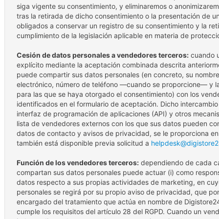
siga vigente su consentimiento, y eliminaremos o anonimizare
tras la retirada de dicho consentimiento o la presentación de 
obligados a conservar un registro de su consentimiento y la ret
cumplimiento de la legislación aplicable en materia de protecci
Cesión de datos personales a vendedores terceros:
cuando u
explícito mediante la aceptación combinada descrita anterior
puede compartir sus datos personales (en concreto, su nombre 
electrónico, número de teléfono —cuando se proporcione— y la
para las que se haya otorgado el consentimiento) con los ven
identificados en el formulario de aceptación. Dicho intercambi
interfaz de programación de aplicaciones (API) y otros mecan
lista de vendedores externos con los que sus datos pueden com
datos de contacto y avisos de privacidad, se le proporciona en
también está disponible previa solicitud a
helpdesk@digistore2
Función de los vendedores terceros:
dependiendo de cada cas
compartan sus datos personales puede actuar (i) como respons
datos respecto a sus propias actividades de marketing, en cuy
personales se regirá por su propio aviso de privacidad, que po
encargado del tratamiento que actúa en nombre de Digistore24 
cumple los requisitos del artículo 28 del RGPD. Cuando un ve