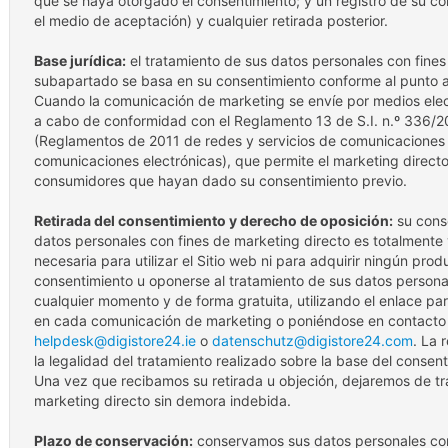
que se haya otorgado el consentimiento; y un registro de su con
el medio de aceptación) y cualquier retirada posterior.
Base jurídica:
el tratamiento de sus datos personales con fines
subapartado se basa en su consentimiento conforme al punto a)
Cuando la comunicación de marketing se envíe por medios elect
a cabo de conformidad con el Reglamento 13 de S.I. n.º 336/
(Reglamentos de 2011 de redes y servicios de comunicaciones 
comunicaciones electrónicas), que permite el marketing directo
consumidores que hayan dado su consentimiento previo.
Retirada del consentimiento y derecho de oposición:
su conse
datos personales con fines de marketing directo es totalmente 
necesaria para utilizar el Sitio web ni para adquirir ningún prod
consentimiento u oponerse al tratamiento de sus datos persona
cualquier momento y de forma gratuita, utilizando el enlace par
en cada comunicación de marketing o poniéndose en contacto
helpdesk@digistore24.ie
o
datenschutz@digistore24.com
. La 
la legalidad del tratamiento realizado sobre la base del consen
Una vez que recibamos su retirada u objeción, dejaremos de tr
marketing directo sin demora indebida.
Plazo de conservación:
conservamos sus datos personales con