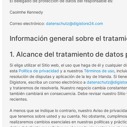
El delegado de protección de datos del responsable es:
Caoimhe Kennedy
Correo electrónico:
datenschutz@digistore24.com
Información general sobre el tratam
1. Alcance del tratamiento de datos
Si elige utilizar el Sitio web, el uso que haga de él y cualquier
esta
Política de privacidad
y a nuestros
Términos de uso
, inclu
resolución de disputas y aplicación de la ley de Irlanda. Si tie
Digistore, escriba un correo electrónico a
datenschutz@digisto
y trataremos de resolverla. Nuestro negocio cambia constantem
también cambiará en consecuencia. Debe revisar nuestro Sitio
recientes.
A menos que se indique lo contrario, nuestro Aviso de privacida
que tenemos sobre usted y su cuenta. No obstante, cumplimo
realizaremos cambios esenciales en nuestras políticas y prácti