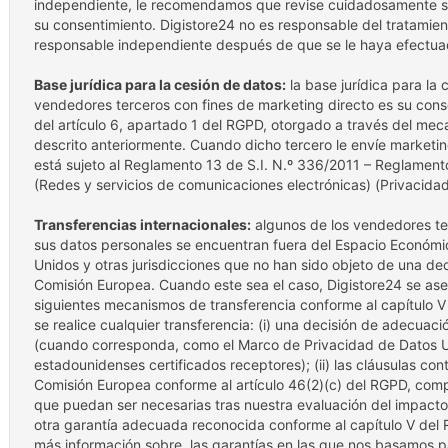
independiente, le recomendamos que revise cuidadosamente su
su consentimiento. Digistore24 no es responsable del tratamien
responsable independiente después de que se le haya efectuado
Base jurídica para la cesión de datos:
la base jurídica para la
vendedores terceros con fines de marketing directo es su conse
del artículo 6, apartado 1 del RGPD, otorgado a través del m
descrito anteriormente. Cuando dicho tercero le envíe marketin
está sujeto al Reglamento 13 de S.I. N.º 336/2011 – Reglame
(Redes y servicios de comunicaciones electrónicas) (Privacida
Transferencias internacionales:
algunos de los vendedores te
sus datos personales se encuentran fuera del Espacio Económic
Unidos y otras jurisdicciones que no han sido objeto de una de
Comisión Europea. Cuando este sea el caso, Digistore24 se as
siguientes mecanismos de transferencia conforme al capítulo 
se realice cualquier transferencia: (i) una decisión de adecuac
(cuando corresponda, como el Marco de Privacidad de Datos U
estadounidenses certificados receptores); (ii) las cláusulas con
Comisión Europea conforme al artículo 46(2)(c) del RGPD, com
que puedan ser necesarias tras nuestra evaluación del impacto d
otra garantía adecuada reconocida conforme al capítulo V del 
más información sobre, las garantías en las que nos basamos pa