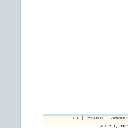
AGB
Impressum
Widerrufsb
© 2026
Digistore