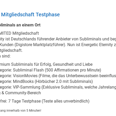
Mitgliedschaft Testphase
liminals an einem Ort
MITED Mitgliedschaft
nity ist Deutschlands führender Anbieter von Subliminals und beg
unden (Digistore Marktplatzführer). Nun ist Energetic Eternity 
gliedschaft.
 sind:
mium Subliminals für Erfolg, Gesundheit und Liebe
egorie: Subliminal Flash (500 Affirmationen pro Minute)
egorie: VisionMovies (Filme, die das Unterbewusstsein beeinflu
egorie: MindBooks (Hörbücher 2.0 mit Subliminals)
egorie: VIP-Sammlung (Exklusive Subliminals, welche Jahrelang
 & Community-Bereich
frei: 7 Tage Testphase (Teste alles unverbindlich)
gang innerhalb von 5 Minuten!