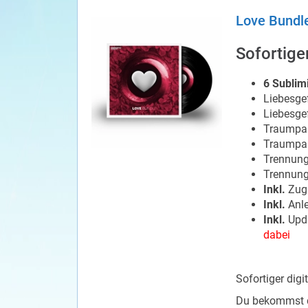
Love Bundl
Sofortiger
6 Sublim
Liebesge
Liebesge
Traumpar
Traumpar
Trennung
Trennung
Inkl.
Zuga
Inkl.
Anle
Inkl.
Upda
dabei
Sofortiger dig
Du bekommst de