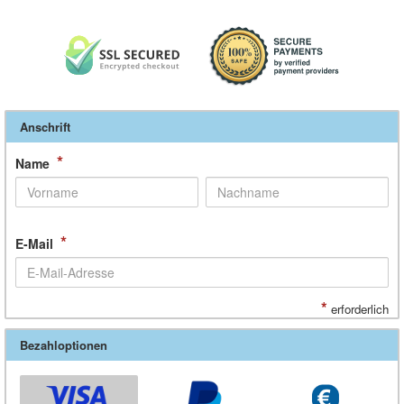
Anschrift
*
Name
*
E-Mail
*
erforderlich
Bezahloptionen