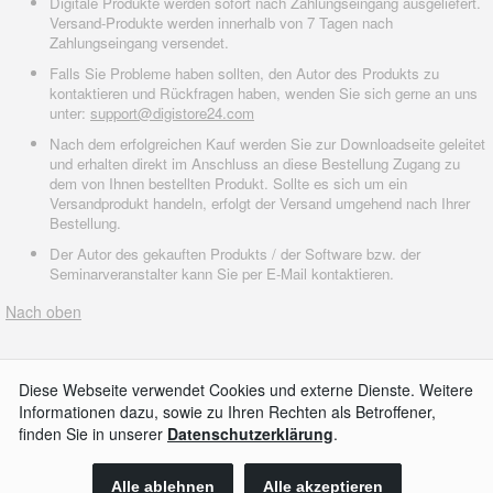
Digitale Produkte werden sofort nach Zahlungseingang ausgeliefert.
Versand-Produkte werden innerhalb von 7 Tagen nach
Zahlungseingang versendet.
Falls Sie Probleme haben sollten, den Autor des Produkts zu
kontaktieren und Rückfragen haben, wenden Sie sich gerne an uns
unter:
support@digistore24.com
Nach dem erfolgreichen Kauf werden Sie zur Downloadseite geleitet
und erhalten direkt im Anschluss an diese Bestellung Zugang zu
dem von Ihnen bestellten Produkt. Sollte es sich um ein
Versandprodukt handeln, erfolgt der Versand umgehend nach Ihrer
Bestellung.
Der Autor des gekauften Produkts / der Software bzw. der
Seminarveranstalter kann Sie per E-Mail kontaktieren.
Nach oben
AGB
Impressum
Widerrufsbelehrung
Datenschutzerklärung
Kontakt
© 2026
Digistore24 GmbH, alle Rechte vorbehalten