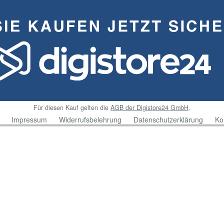
Für diesen Kauf gelten die
AGB der Digistore24 GmbH
.
Impressum
Widerrufsbelehrung
Datenschutzerklärung
Ko