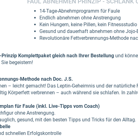
FAUL ABNEHMEN PRINZIP - SCHLANK
14-Tage-Abnehmprogramm für Faule
Endlich abnehmen ohne Anstrengung
Kein Hungern, keine Pillen, kein Fitnessstudio
Gesund und dauerhaft abnehmen ohne Jojo-E
Revolutionäre Fettverbrennungs-Methode nac
Prinzip Komplettpaket gleich nach Ihrer Bestellung
und können
Sie begeistern!
brennungs-Methode nach Doc. J.S.
n – leicht gemacht! Das Leptin-Geheimnis und der natürliche F
tig Körperfett verbrennen – auch während sie schlafen. In zahl
plan für Faule (inkl. Live-Tipps vom Coach)
schfigur ohne Anstrengung.
auglich, gesund, mit den besten Tipps und Tricks für den Alltag.
belle
d schnellen Erfolgskontrolle