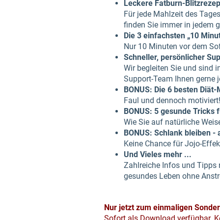
Leckere Fatburn-Blitzrezep
Für jede Mahlzeit des Tages
finden Sie immer in jedem 
Die 3 einfachsten „10 Min
Nur 10 Minuten vor dem Sof
Schneller, persönlicher Su
Wir begleiten Sie und sind
Support-Team Ihnen gerne j
BONUS: Die 6 besten Diät-
Faul und dennoch motiviert
BONUS: 5 gesunde Tricks f
Wie Sie auf natürliche Wei
BONUS: Schlank bleiben - a
Keine Chance für Jojo-Effekt
Und Vieles mehr ...
Zahlreiche Infos und Tipps 
gesundes Leben ohne Anstre
Nur jetzt zum einmaligen Sonder
Sofort als Download verfügbar. K