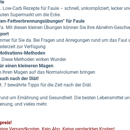
te
. Low-Carb Rezepte für Faule – schnell, unkompliziert, lecker un
guten Supermarkt um die Ecke.
uten-Fettverbrennungsübungen“ für Faule
a. Mit diesen kleinen Übungen können Sie Ihre Abnehm-Geschwi
pport
 immer für Sie da. Bei Fragen und Anregungen rund um das Faul 
ederzeit zur Verfügung
Motivations-Methoden
! Diese Methoden wirken Wunder.
ür einen kleineren Magen
se Ihren Magen auf das Normalvolumen bringen
uch nach der Diät!
. 7 bewährte Tipps für die Zeit nach der Diät.
rund um Ernährung und Gesundheit. Die besten Lebensmittel und 
nung, und vieles mehr.
preis!
eine Versandkosten. Kein Abo. Keine versteckten Kosten!