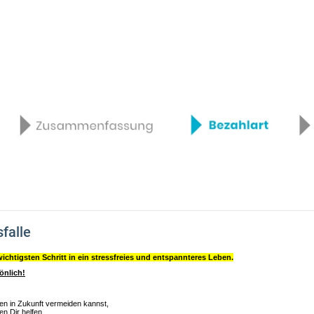
falle
chtigsten Schritt in ein stressfreies und entspannteres Leben.
önlich!
en in Zukunft vermeiden kannst,
en Dir helfen,