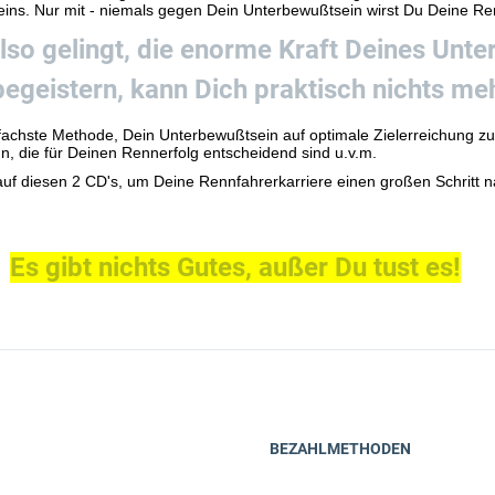
ins. Nur mit - niemals gegen Dein Unterbewußtsein wirst Du Deine Ren
lso gelingt, die enorme Kraft Deines Unt
begeistern,
kann Dich praktisch nichts meh
infachste Methode, Dein Unterbewußtsein auf optimale Zielerreichung 
un, die für Deinen Rennerfolg entscheidend sind u.v.m.
f diesen 2 CD's, um Deine Rennfahrerkarriere einen großen Schritt n
Es gibt nichts Gutes, außer Du tust es!
BEZAHLMETHODEN