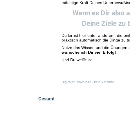
mächtige Kraft Deines Unterbewußtse
Wenn es Dir also a
Deine Ziele zu 
Du lernst hier unter anderem, die e
praktisch automatisch die Dinge zu t
Nutze das Wissen und die Übungen au
wünsche ich Dir viel Erfolg!
Und Du weißt ja:
Digitaler Download - kein Versand
Gesamt