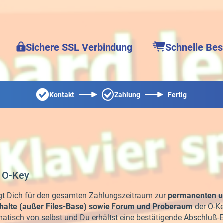
Sichere SSL Verbindung
Schnelle Bes
Kontakt
Zahlung
Fertig
 O-Key
gt Dich für den gesamten Zahlungszeitraum zur
permanenten u
nhalte (außer Files-Base) sowie Forum und Proberaum
der O-Ke
atisch von selbst und Du erhältst eine bestätigende Abschlu