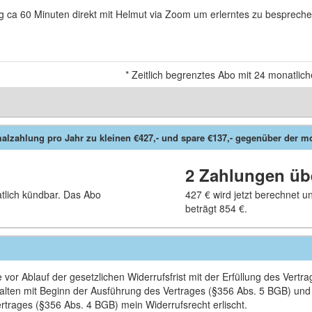
g ca 60 Minuten direkt mit Helmut via Zoom um erlerntes zu bespreche
*
Zeitlich begrenztes Abo mit 24 monatlic
lzahlung pro Jahr zu kleinen €427,- und spare €137,- gegenüber der mo
2 Zahlungen ü
tlich kündbar. Das Abo
427 €
wird jetzt berechnet 
beträgt
854 €
.
vor Ablauf der gesetzlichen Widerrufsfrist mit der Erfüllung des Vertr
Inhalten mit Beginn der Ausführung des Vertrages (§356 Abs. 5 BGB) un
ertrages (§356 Abs. 4 BGB) mein Widerrufsrecht erlischt.