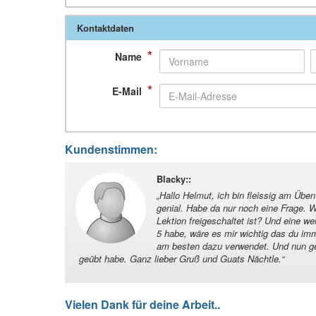
Kontaktdaten
*
Name
*
E-Mail
Kundenstimmen:
Blacky:
:
„
Hallo Helmut, ich bin fleissig am Übe
genial. Habe da nur noch eine Frage. 
Lektion freigeschaltet ist? Und eine we
5 habe, wäre es mir wichtig das du i
am besten dazu verwendet. Und nun geh
geübt habe. Ganz lieber Gruß und Guats Nächtle.
“
Vielen Dank für deine Arbeit..