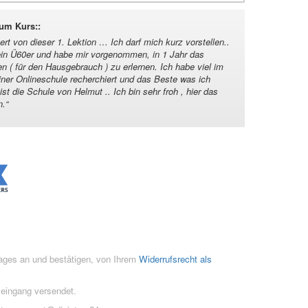
zum Kurs:
:
ert von dieser 1. Lektion … Ich darf mich kurz vorstellen..
ein Ü60er und habe mir vorgenommen, in 1 Jahr das
n ( für den Hausgebrauch ) zu erlernen. Ich habe viel im
iner Onlineschule recherchiert und das Beste was ich
st die Schule von Helmut .. Ich bin sehr froh , hier das
n.
“
rages an und bestätigen, von Ihrem
Widerrufsrecht als
seingang versendet.