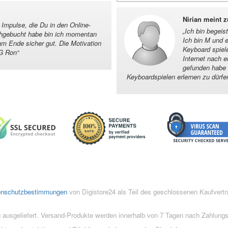
Nirian meint 
 Impulse, die Du in den Online-
„
Ich bin begeist
chgebucht habe bin ich momentan
Ich bin M und 
am Ende sicher gut. Die Motivation
Keyboard spiele
VG Ron
“
Internet nach e
gefunden habe i
Keyboardspielen erlernen zu dürfe
enschutzbestimmungen
von Digistore24 als Teil des geschlossenen Kaufvert
 ausgeliefert. Versand-Produkte werden innerhalb von 7 Tagen nach Zahlung