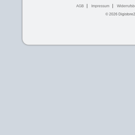
AGB
Impressum
Widerrufsb
© 2026
Digistore