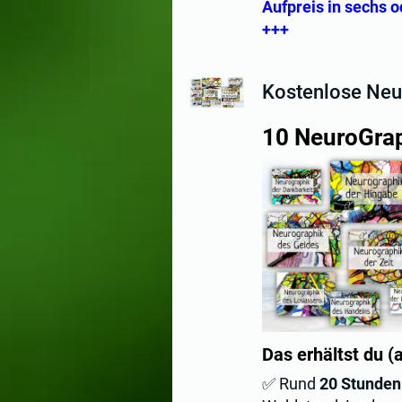
Aufpreis in sechs 
+++
Kostenlose Ne
10 NeuroGra
Das erhältst du (
✅ Rund
20 Stunden