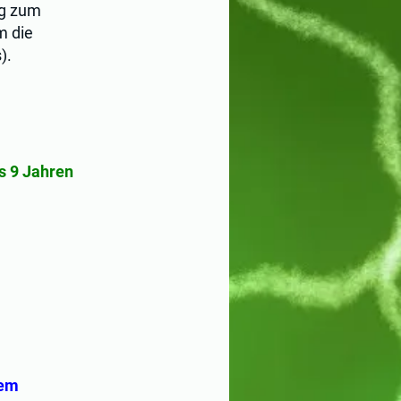
ng zum
m die
).
s 9 Jahren
nem