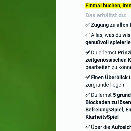
Einmal buchen, imm
Das erhältst du:
✅
Zugang zu allen 
✅ Alles, was du
wis
genußvoll spieleri
✅
Du erlernst
Prinz
zeitgenössischen K
bearbeiten zu könn
✅
Einen
Überblick 
zurgrunde liegen
✅
Du lernst
5 grun
Blockaden zu lösen
BefreiungsSpiel, E
KlarheitsSpiel
✅
Über die
Aufzeic