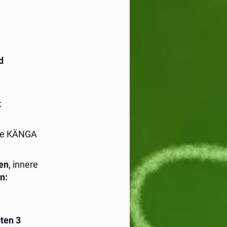
d
t
die KÄNGA
en
, innere
n:
ten 3