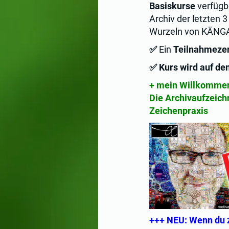
Basiskurse
verfügb
Archiv der letzten 
Wurzeln von KÄNGA h
✅
Ein
Teilnahmezert
✅ Kurs wird auf de
+ mein Willkomme
Die Archivaufzeic
Zeichenpraxis
+++ NEU: Wenn du z