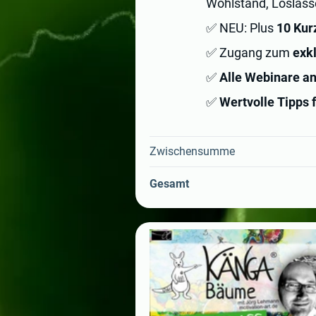
Wohlstand, Loslass
✅ NEU: Plus
10 Kur
✅ Zugang zum
exk
✅
Alle Webinare an
✅
Wertvolle Tipps f
Zwischensumme
Gesamt