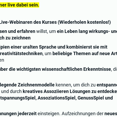
er live dabei sein.
Live-Webinaren des Kurses (Wiederholen kostenlos!)
sen und erfahren
willst, um
ein Leben lang wirkungs- un
sch zu zeichnen
ipien einer uralten Sprache und kombinierst sie mit
reativitätstechniken
, um
beliebige Themen auf neue Ar
en
über die wichtigsten wissenschaftlichen Erkenntnisse
, 
dlegende Zeichnenmodelle
kennen, um dich zu
entspann
und durch
kreatives Assoziieren Lösungen zu entdecke
ntspannungsSpiel, AssoziationsSpiel, GenussSpiel und
hnungen jederzeit
einsteigen. Aufzeichnungen der
neues