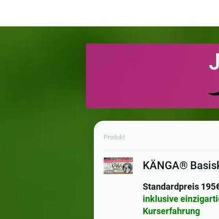
Produkt
KÄNGA® Basisku
Standardpreis 195
inklusive einzigar
Kurserfahrung