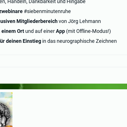
en, Handeln, Dankbarkeit und Hingabe
zwebinare
#siebenminutenruhe
lusiven Mitgliederbereich
von Jörg Lehmann
 einem Ort
und auf einer
App
(mit Offline-Modus!)
ür deinen Einstieg
in das neurographische Zeichnen