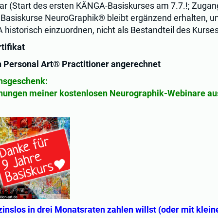
ar (Start des ersten KÄNGA-Basiskurses am 7.7.!; Zuga
3 Basiskurse NeuroGraphik® bleibt ergänzend erhalten, u
istorisch einzuordnen, nicht als Bestandteil des Kurses
ifikat
n Personal Art® Practitioner angerechnet
nsgeschenk:
hnungen meiner kostenlosen Neurographik-Webinare au
inslos in drei Monatsraten zahlen willst (oder mit klei