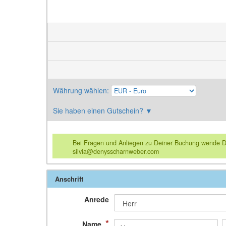
Währung wählen
:
Sie haben einen Gutschein?
▼
Bei Fragen und Anliegen zu Deiner Buchung wende Dich
silvia@denysscharnweber.com
Anschrift
Anrede
*
Name