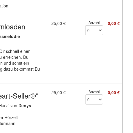
ation
Anzahl
25,00 €
0,00 €
nloaden
onsmelodie
ir schnell einen
u erreichen. Du
n und somit ein
ung dazu bekommst Du
Anzahl
25,00 €
0,00 €
art-Seller®"
 Herz" von
Denys
en
Hörzeit
ttermann