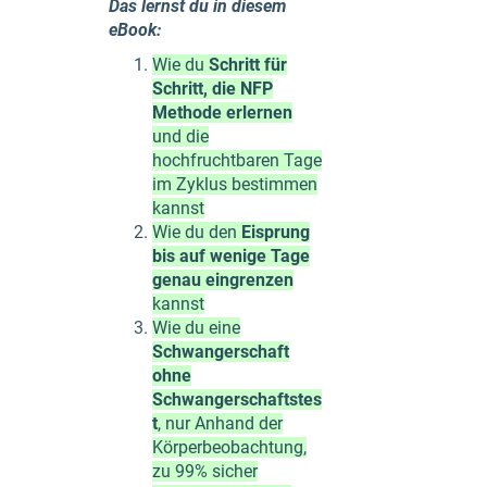
Das lernst du in diesem
eBook:
Wie du
Schritt für
Schritt, die NFP
Methode
erlernen
und die
hochfruchtbaren Tage
im Zyklus bestimmen
kannst
Wie du den
Eisprung
bis auf wenige Tage
genau eingrenzen
kannst
Wie du eine
Schwangerschaft
ohne
Schwangerschaftstes
t
, nur Anhand der
Körperbeobachtung,
zu 99% sicher