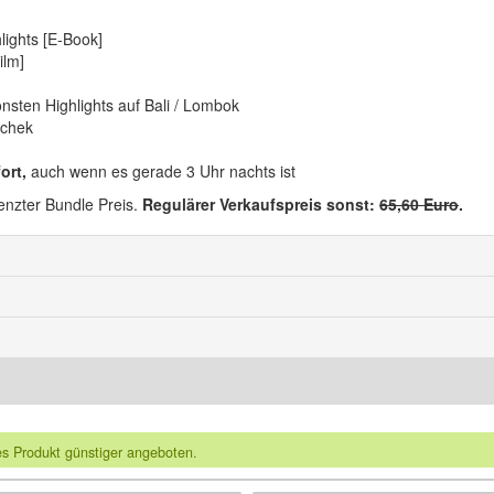
lights [E-Book]
ilm]
nsten Highlights auf Bali / Lombok
schek
ort,
auch wenn es gerade 3 Uhr nachts ist
renzter Bundle Preis.
Regulärer Verkaufspreis sonst:
65,60 Euro
.
es Produkt günstiger angeboten.