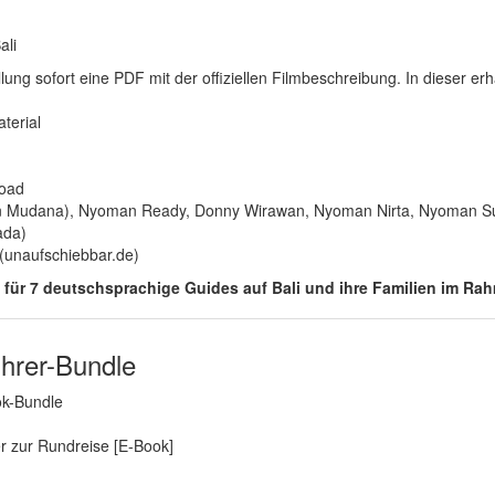
ali
lung sofort eine PDF mit der offiziellen Filmbeschreibung. In dieser erhä
terial
oad
an Mudana), Nyoman Ready, Donny Wirawan, Nyoman Nirta, Nyoman S
ada)
 (unaufschiebbar.de)
on für 7 deutschsprachige Guides auf Bali und ihre Familien im Ra
ührer-Bundle
bok-Bundle
r zur Rundreise [E-Book]