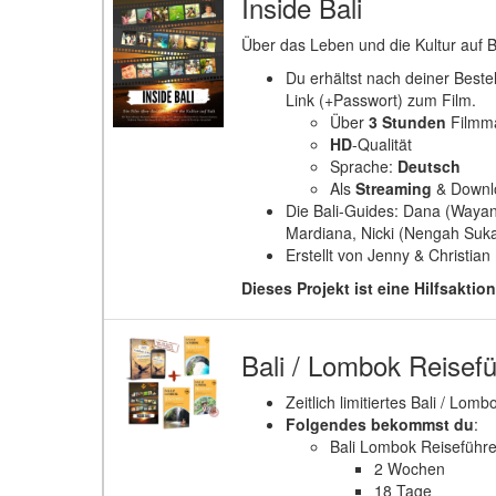
Inside Bali
Über das Leben und die Kultur auf B
Du erhältst nach deiner Bestel
Link (+Passwort) zum Film.
Über
3 Stunden
Filmma
HD
-Qualität
Sprache:
Deutsch
Als
Streaming
& Downl
Die Bali-Guides: Dana (Way
Mardiana, Nicki (Nengah Suk
Erstellt von Jenny & Christian
Dieses Projekt ist eine Hilfsakti
Bali / Lombok Reisef
Zeitlich limitiertes Bali / Lom
Folgendes bekommst du
:
Bali Lombok Reiseführe
2 Wochen
18 Tage