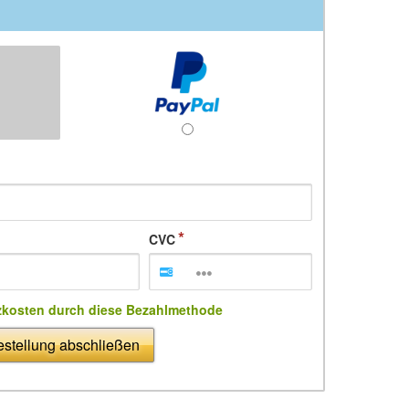
CVC
zkosten durch diese Bezahlmethode
stellung abschließen