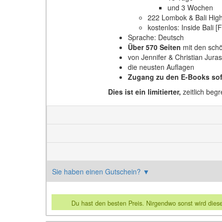
und 3 Wochen
222 Lombok & Bali High
kostenlos: Inside Bali [F
Sprache: Deutsch
Über 570 Seiten
mit den schö
von Jennifer & Christian Jura
die neusten Auflagen
Zugang zu den E-Books sof
Dies ist ein limitierter,
zeitlich beg
Sie haben einen Gutschein?
▼
Du hast den besten Preis. Nirgendwo sonst wird dies