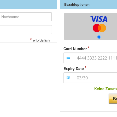
Bezahloptionen
*
erforderlich
Card Number
Expiry Date
Keine Zusat
Be