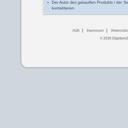
Der Autor des gekauften Produkts / der So
kontaktieren.
AGB
Impressum
Widerrufsb
© 2026
Digistore