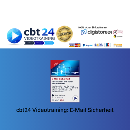
cbt24 Videotraining: E-Mail Sicherheit