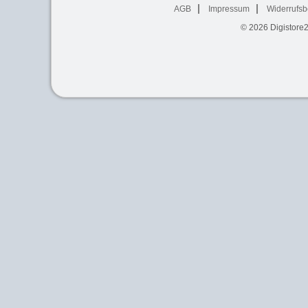
AGB
Impressum
Widerrufsb
© 2026
Digistore