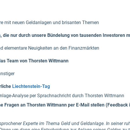
re mit neuen Geldanlagen und brisanten Themen
, die nur durch unsere Bündelung von tausenden Investoren m
nd elementare Neuigkeiten an den Finanzmärkten
 das Team von Thorsten Wittmann
nstiger
rliche
Liechtenstein-Tag
danlage-Analyse per Sprachnachricht durch Thorsten Wittmann
Fragen an Thorsten Wittmann per E-Mail stellen (Feedback i.
sprochener Experte im Thema Geld und Geldanlage. In seiner ruhi
 Dinge um dann eine Entscheidung zur Anlage seines Geldes zu t