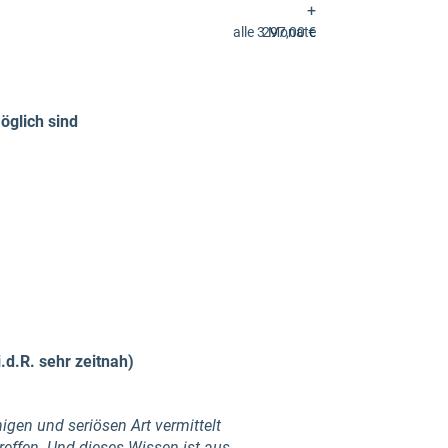
+
alle 3 Monate
297,00 €
öglich sind
d.R. sehr zeitnah)
gen und seriösen Art vermittelt
reffen. Und dieses Wissen ist aus