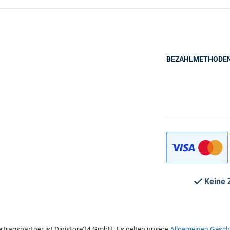
BEZAHLMETHODE
Keine 
rtragspartner ist Digistore24 GmbH. Es gelten unsere
Allgemeinen Gesc