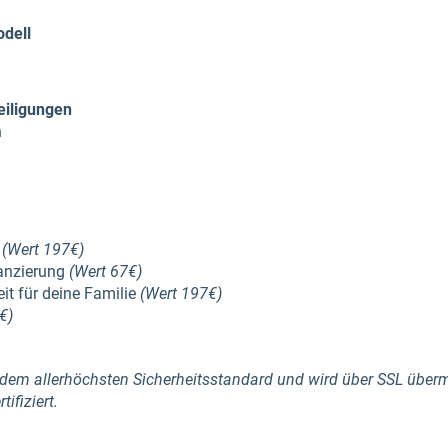
odell
eiligungen
n
d
(Wert 197€)
anzierung
(Wert 67€)
eit für deine Familie
(Wert 197€)
€)
 dem allerhöchsten Sicherheitsstandard und wird über SSL übermit
ifiziert.