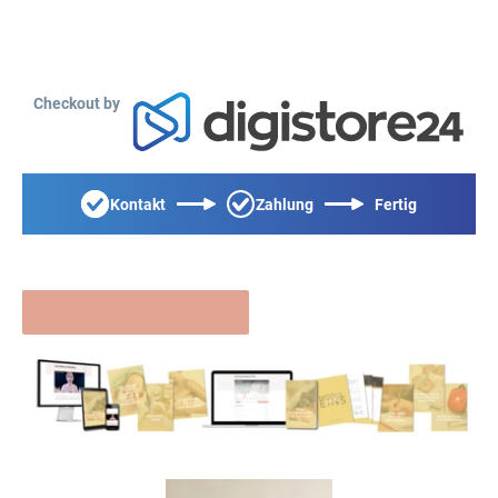
Checkout by
Kontakt
Zahlung
Fertig
Fast fertig...