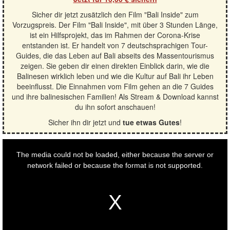
Sicher dir jetzt zusätzlich den Film "Bali Inside" zum
Vorzugspreis. Der Film "Bali Inside", mit über 3 Stunden Länge,
ist ein Hilfsprojekt, das im Rahmen der Corona-Krise
entstanden ist. Er handelt von 7 deutschsprachigen Tour-
Guides, die das Leben auf Bali abseits des Massentourismus
zeigen. Sie geben dir einen direkten Einblick darin, wie die
Balinesen wirklich leben und wie die Kultur auf Bali ihr Leben
beeinflusst. Die Einnahmen vom Film gehen an die 7 Guides
und ihre balinesischen Familien! Als Stream & Download kannst
du ihn sofort anschauen!
Sicher ihn dir jetzt und
tue etwas Gutes
!
This
is
a
The media could not be loaded, either because the server or
modal
window.
network failed or because the format is not supported.