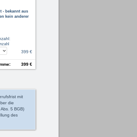
t - bekannt aus
en kein anderer
nzahl
:
nzahl
399 €
mme
:
399 €
ufsfrist mit
über die
6 Abs. 5 BGB)
üllung des