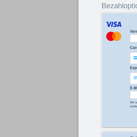
Bezahlopti
Vor
Car
Exp
E-M
Wir 
stell