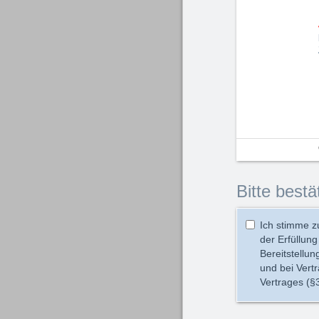
Bitte bestä
Ich stimme zu
der Erfüllun
Bereitstellu
und bei Vert
Vertrages (§