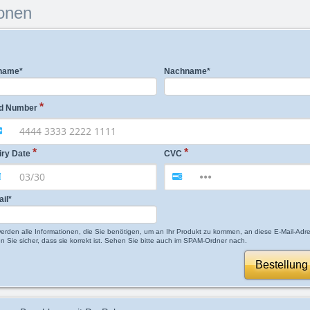
onen
name
*
Nachname
*
d Number
iry Date
CVC
ail
*
werden alle Informationen, die Sie benötigen, um an Ihr Produkt zu kommen, an diese E-Mail-Adr
en Sie sicher, dass sie korrekt ist. Sehen Sie bitte auch im SPAM-Ordner nach.
Bestellung