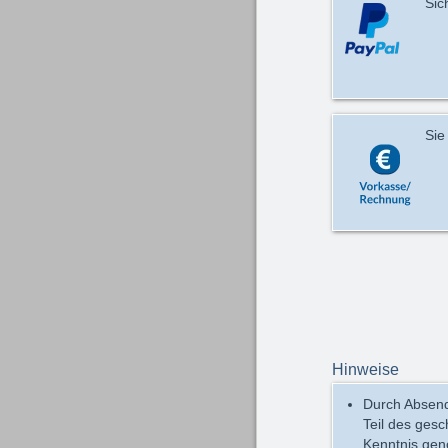
Sic
Sie
Hinweise
Durch Absend
Teil des ges
Kenntnis ge