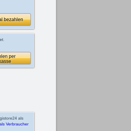
al bezahlen
et.
len per
kasse
gistore24 als
als Verbraucher