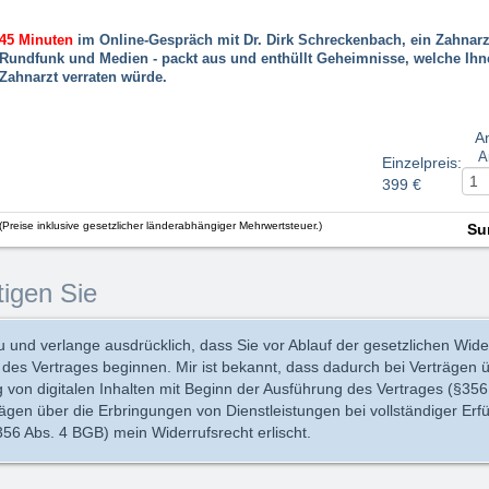
45 Minuten
im Online-Gespräch mit Dr. Dirk Schreckenbach, ein Zahnarz
Rundfunk und Medien - packt aus und enthüllt Geheimnisse, welche Ihn
Zahnarzt verraten würde.
A
A
Einzelpreis
:
399 €
(Preise inklusive gesetzlicher länderabhängiger Mehrwertsteuer.)
Su
tigen Sie
 und verlange ausdrücklich, dass Sie vor Ablauf der gesetzlichen Widerr
g des Vertrages beginnen. Mir ist bekannt, dass dadurch bei Verträgen 
ng von digitalen Inhalten mit Beginn der Ausführung des Vertrages (§35
rägen über die Erbringungen von Dienstleistungen bei vollständiger Erf
356 Abs. 4 BGB) mein Widerrufsrecht erlischt.