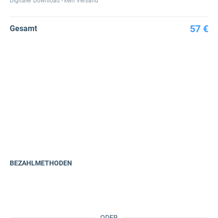
Digitaler Download - kein Versand
57 €
Gesamt
BEZAHLMETHODEN
ODER