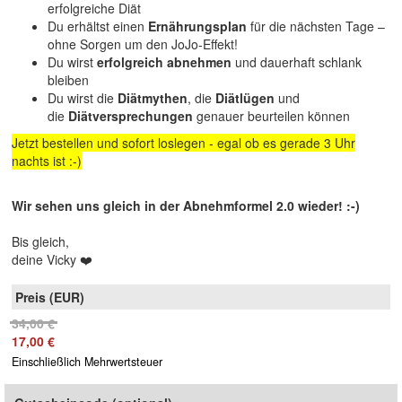
erfolgreiche Diät
Du erhältst einen
Ernährungsplan
für die nächsten Tage –
ohne Sorgen um den JoJo-Effekt!
Du wirst
erfolgreich abnehmen
und dauerhaft schlank
bleiben
Du wirst die
Diätmythen
, die
Diätlügen
und
die
Diätversprechungen
genauer beurteilen können
Jetzt bestellen und sofort loslegen - egal ob es gerade 3 Uhr
nachts ist :-)
Wir sehen uns gleich in der Abnehmformel 2.0 wieder! :-)
Bis gleich,
deine Vicky ❤️
34,00 €
17,00 €
Einschließlich Mehrwertsteuer