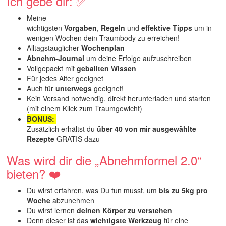
Ich gebe dir: ✅
Meine
wichtigsten
Vorgaben
,
Regeln
und
effektive
Tipps
um in
wenigen Wochen dein Traumbody zu erreichen!
Alltagstauglicher
Wochenplan
Abnehm-Journal
um deine Erfolge aufzuschreiben
Vollgepackt mit
geballten
Wissen
Für jedes Alter geeignet
Auch für
unterwegs
geeignet!
Kein Versand notwendig, direkt herunterladen und starten
(mit einem Klick zum Traumgewicht)
BONUS:
Zusätzlich erhältst du
über 40 von mir ausgewählte
Rezepte
GRATIS dazu
Was wird dir die „Abnehmformel 2.0“
bieten? ❤️
Du wirst erfahren, was Du tun musst, um
bis zu 5kg pro
Woche
abzunehmen
Du wirst lernen
deinen Körper zu verstehen
Denn dieser ist das
wichtigste Werkzeug
für eine