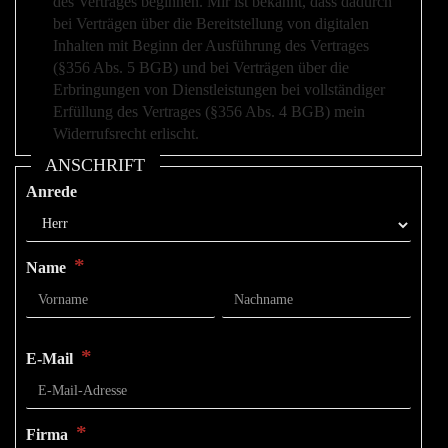
des Vertrages beginnen. Mir ist bekannt, dass dadurch
bei Verträgen über die Bereitstellung von digitalen
Inhalten mit Beginn der Ausführung des Vertrages
(§356 Abs. 5 BGB) und bei Verträgen über die
Erbringungen von Dienstleistungen bei vollständiger
Erfüllung des Vertrages (§356 Abs. 4 BGB) mein
Widerrufsrecht erlischt.
ANSCHRIFT
Anrede
*
Name
*
E-Mail
*
Firma