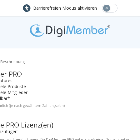
Barrierefreien Modus aktivieren
 Beschreibung
er PRO
atures
ele Produkte
ele Mitglieder
dbar*
rlich (je nach gewähltem Zahlungsplan).
he PRO Lizenz(en)
inzufügen!
izenz wird benötigt, wenn Du DigiMember PRO auf mehr als einer Domain nutzen