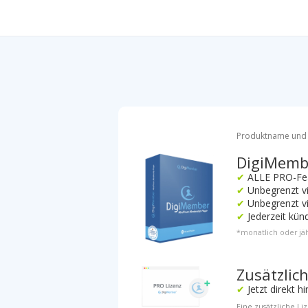
Produktname und
DigiMemb
✔
ALLE PRO-Fe
✔
Unbegrenzt vi
✔
Unbegrenzt vi
✔
Jederzeit kün
*monatlich oder jäh
Zusätzlic
✔
Jetzt direkt h
Eine zusätzliche L