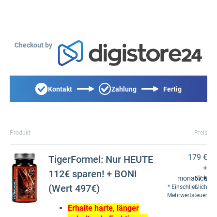
Checkout by
Kontakt
Zahlung
Fertig
Produkt
Preis
179 €
TigerFormel: Nur HEUTE
+
112€ sparen! + BONI
monatlich
67 €
(Wert 497€)
Einschließlich
Mehrwertsteuer
Erhalte harte, länger