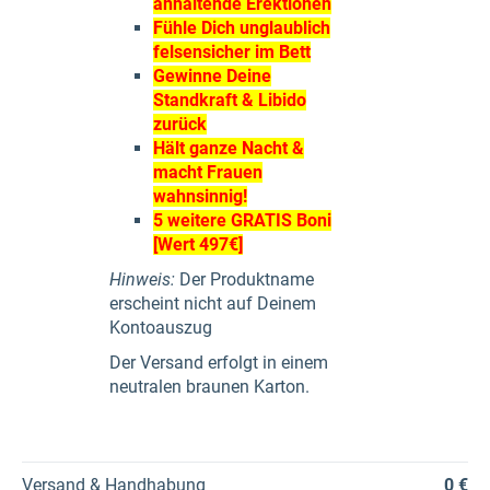
anhaltende Erektionen
Fühle Dich unglaublich
felsensicher im Bett
Gewinne Deine
Standkraft & Libido
zurück
Hält ganze Nacht &
macht Frauen
wahnsinnig!
5 weitere GRATIS Boni
[Wert 497€]
Hinweis:
Der Produktname
erscheint nicht auf Deinem
Kontoauszug
Der Versand erfolgt in einem
neutralen braunen Karton.
Versand & Handhabung
0 €