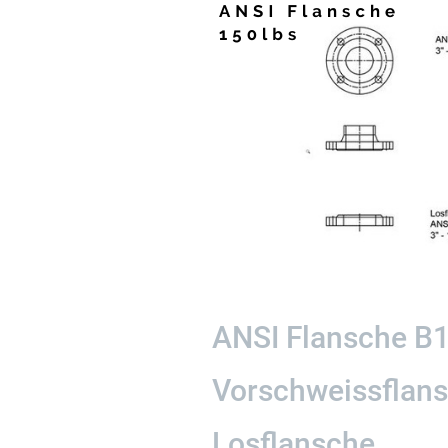
ANSI Flansche B1
Vorschweissflan
Losflansche