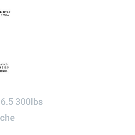
6.5 300lbs
sche