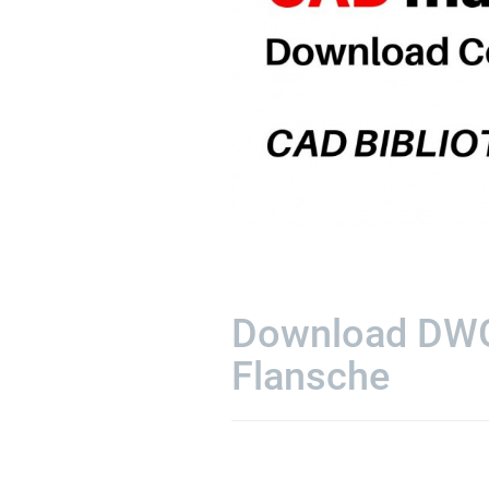
Download DWG
Flansche