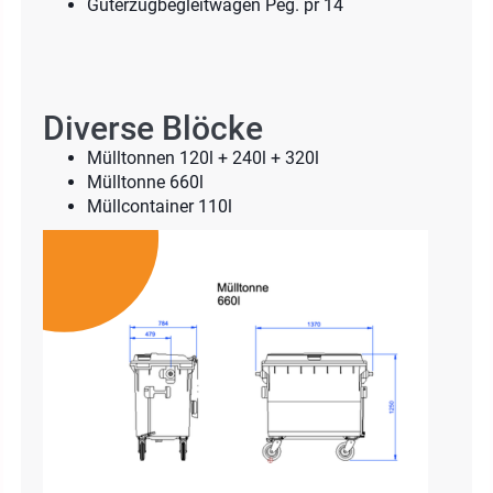
Güterzugbegleitwagen Peg. pr 14
Diverse Blöcke
Mülltonnen 120l + 240l + 320l
Mülltonne 660l
Müllcontainer 110l