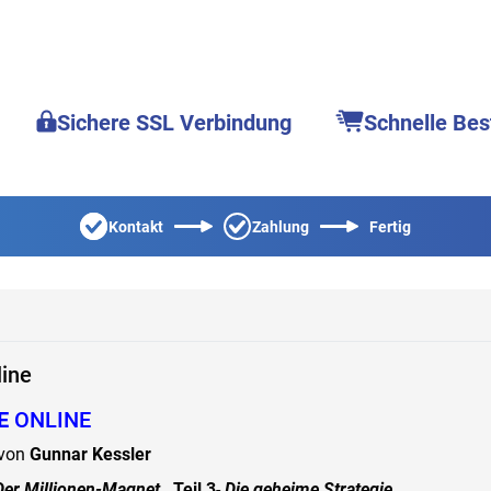
Sichere SSL Verbindung
Schnelle Bes
Kontakt
Zahlung
Fertig
line
E
ONLINE
 von
Gunnar Kessler
Der Millionen-Magnet,
Teil 3
-
Die geheime Strategie