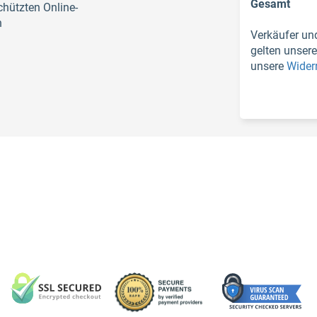
Gesamt
hützten Online-
n
Verkäufer un
gelten unser
unsere
Wider