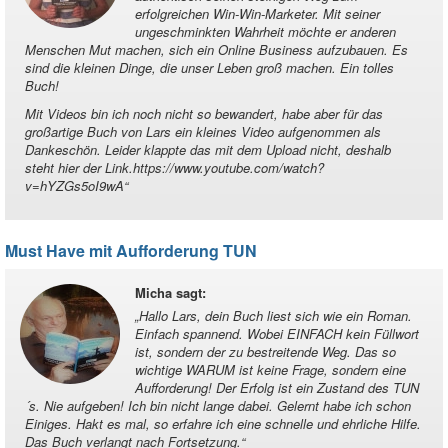
erfolgreichen Win-Win-Marketer. Mit seiner
ungeschminkten Wahrheit möchte er anderen
Menschen Mut machen, sich ein Online Business aufzubauen. Es
sind die kleinen Dinge, die unser Leben groß machen. Ein tolles
Buch!
Mit Videos bin ich noch nicht so bewandert, habe aber für das
großartige Buch von Lars ein kleines Video aufgenommen als
Dankeschön. Leider klappte das mit dem Upload nicht, deshalb
steht hier der Link.https://www.youtube.com/watch?
v=hYZGs5oI9wA
“
Must Have mit Aufforderung TUN
Micha sagt
:
„
Hallo Lars, dein Buch liest sich wie ein Roman.
Einfach spannend. Wobei EINFACH kein Füllwort
ist, sondern der zu bestreitende Weg. Das so
wichtige WARUM ist keine Frage, sondern eine
Aufforderung! Der Erfolg ist ein Zustand des TUN
´s. Nie aufgeben! Ich bin nicht lange dabei. Gelernt habe ich schon
Einiges. Hakt es mal, so erfahre ich eine schnelle und ehrliche Hilfe.
Das Buch verlangt nach Fortsetzung.
“