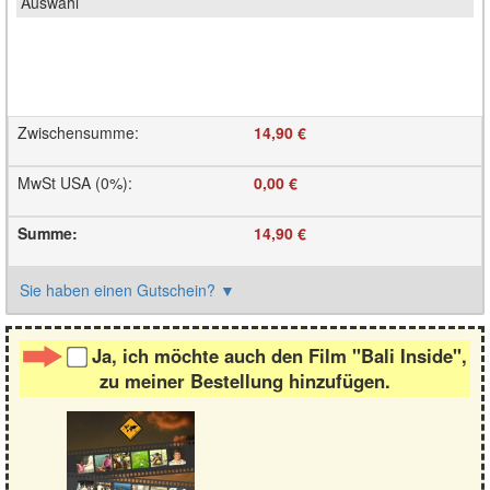
Zwischensumme
:
14,90 €
MwSt USA (0%)
:
0,00 €
Summe
:
14,90 €
Sie haben einen Gutschein?
▼
Ja, ich möchte auch den Film "Bali Inside",
zu meiner Bestellung hinzufügen.