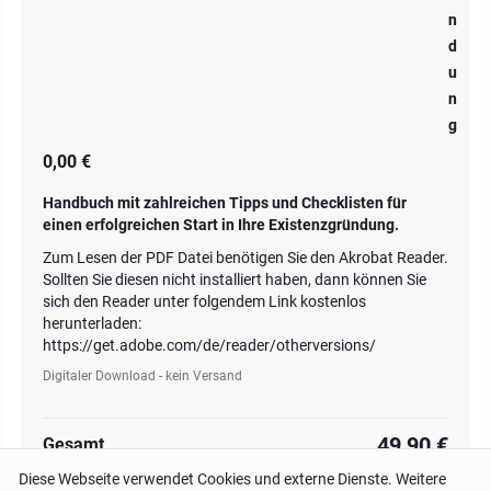
n
d
u
n
g
0,00 €
Handbuch mit zahlreichen Tipps und Checklisten für
einen erfolgreichen Start in Ihre Existenzgründung.
Zum Lesen der PDF Datei benötigen Sie den Akrobat Reader.
Sollten Sie diesen nicht installiert haben, dann können Sie
sich den Reader unter folgendem Link kostenlos
herunterladen:
https://get.adobe.com/de/reader/otherversions/
Digitaler Download - kein Versand
49,90 €
Gesamt