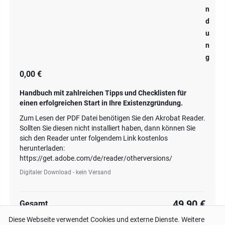
n
d
u
n
g
0,00 €
Handbuch mit zahlreichen Tipps und Checklisten für
einen erfolgreichen Start in Ihre Existenzgründung.
Zum Lesen der PDF Datei benötigen Sie den Akrobat Reader.
Sollten Sie diesen nicht installiert haben, dann können Sie
sich den Reader unter folgendem Link kostenlos
herunterladen:
https://get.adobe.com/de/reader/otherversions/
Digitaler Download - kein Versand
49,90 €
Gesamt