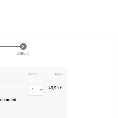
Zahlung
Anzahl
Preis
49,90 €
erschmied.