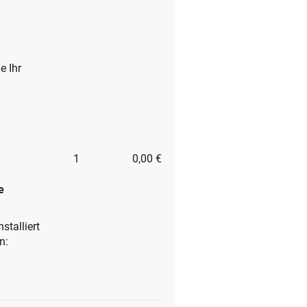
e Ihr
1
0,00 €
e
stalliert
en: