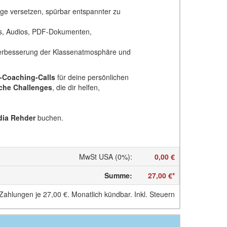
e Lage versetzen, spürbar entspannter zu
os, Audios, PDF-Dokumenten,
erbesserung der Klassenatmosphäre und
-Coaching-Calls
für deine persönlichen
che Challenges
, die dir helfen,
dia Rehder
buchen.
MwSt USA (0%)
:
0,00 €
Summe
:
27,00 €
*
 Zahlungen je
27,00 €
. Monatlich kündbar. Inkl. Steuern