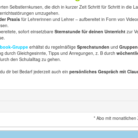
erten Selbstlernkursen, die dich in kurzer Zeit Schritt für Schritt in di
nterrichtsstörungen umzugehen.
er Praxis
für Lehrerinnen und Lehrer – aufbereitet in Form von Vide
sen.
bereitete, sofort einsetzbare
Sternstunde für deinen Unterricht
zur V
se.
ebook-Gruppe
erhältst du regelmäßige
Sprechstunden
und
Gruppen
g durch Gleichgesinnte, Tipps und Anregungen, z. B durch
wöchentli
durch den Schulalltag zu gehen.
du dir bei Bedarf jederzeit auch ein
persönliches Gespräch mit Clau
*
Abo mit monatlichen