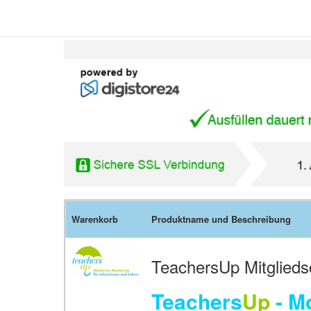
Warenkorb
Produktname und Beschreibung
TeachersUp Mitglieds
Teachers
Up
-
M