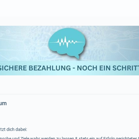
bum
tzt dich dabei:
nsche und Ziele wahr werden zu lassen & stets ein auf Erfolg gerichtete