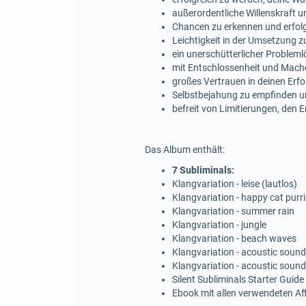
außerordentliche Willenskraft 
Chancen zu erkennen und erfolg
Leichtigkeit in der Umsetzung 
ein unerschütterlicher Probleml
mit Entschlossenheit und Mach
großes Vertrauen in deinen Erfo
Selbstbejahung zu empfinden un
befreit von Limitierungen, den 
Das Album enthält:
7 Subliminals:
Klangvariation - leise (lautlos)
Klangvariation - happy cat purr
Klangvariation - summer rain
Klangvariation - jungle
Klangvariation - beach waves
Klangvariation - acoustic sound
Klangvariation - acoustic sound
Silent Subliminals Starter Guide
Ebook mit allen verwendeten A