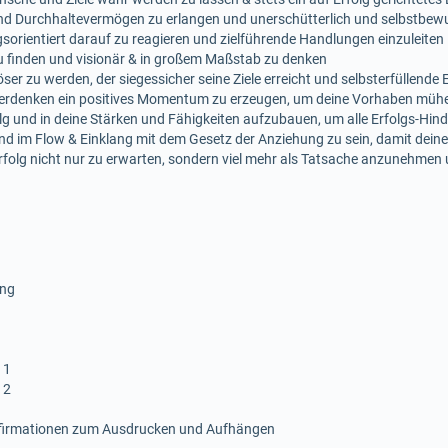
und Durchhaltevermögen zu erlangen und unerschütterlich und selbstbewu
sorientiert darauf zu reagieren und zielführende Handlungen einzuleiten
zu finden und visionär & in großem Maßstab zu denken
öser zu werden, der siegessicher seine Ziele erreicht und selbsterfüllend
erdenken ein positives Momentum zu erzeugen, um deine Vorhaben mühel
lg und in deine Stärken und Fähigkeiten aufzubauen, um alle Erfolgs-Hin
d im Flow & Einklang mit dem Gesetz der Anziehung zu sein, damit dein
Erfolg nicht nur zu erwarten, sondern viel mehr als Tatsache anzunehmen u
ing
 1
 2
ffirmationen zum Ausdrucken und Aufhängen