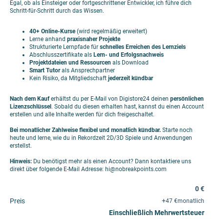
Egal, ob als Einsteiger oder fortgeschrittener Entwickler, ich führe dich
Schritt-für-Schritt durch das Wissen.
40+ Online-Kurse
(wird regelmäßig erweitert)
Lerne anhand
praxisnaher Projekte
Strukturierte Lernpfade für
schnelles Erreichen des Lernziels
Abschlusszertifikate als
Lern- und Erfolgsnachweis
Projektdateien und Ressourcen
als Download
Smart Tutor
als Ansprechpartner
Kein Risiko, da Mitgliedschaft
jederzeit kündbar
Nach dem Kauf
erhältst du per E-Mail von Digistore24 deinen
persönlichen
Lizenzschlüssel
. Sobald du diesen erhalten hast, kannst du einen Account
erstellen und alle Inhalte werden für dich freigeschaltet.
Bei monatlicher Zahlweise flexibel und monatlich kündbar.
Starte noch
heute und lerne, wie du in Rekordzeit 2D/3D Spiele und Anwendungen
erstellst.
Hinweis:
Du benötigst mehr als einen Account? Dann kontaktiere uns
direkt über folgende E-Mail Adresse: hi@nobreakpoints.com
0 €
+
Preis
47 €
monatlich
Einschließlich Mehrwertsteuer