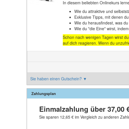
In diesem beliebten Onlinekurs lern
Wie du attraktive und selbstst
Exklusive Tipps, mit denen du
Wie du herausfindest, was du 
Wie du "die Eine" wirst, indem
Schon nach wenigen Tagen wirst du e
auf dich reagieren. Wenn du unzufri
Sie haben einen Gutschein?
▼
Zahlungsplan
Einmalzahlung über
37,00 
Sie sparen
12,65 €
im Vergleich zu anderen Zahl