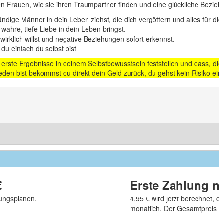
en Frauen, wie sie ihren Traumpartner finden und eine glückliche Bezie
ändige Männer in dein Leben ziehst, die dich vergöttern und alles für di
 wahre, tiefe Liebe in dein Leben bringst.
wirklich willst und negative Beziehungen sofort erkennst.
 du einfach du selbst bist
rste Ergebnisse in deinem Selbstbewusstsein feststellen und dass, die
eden bist bekommst du direkt dein Geld zurück, du gehst kein Risiko ei
€
Erste Zahlung 
ungsplänen.
4,95 €
wird jetzt berechnet,
monatlich. Der Gesamtpreis