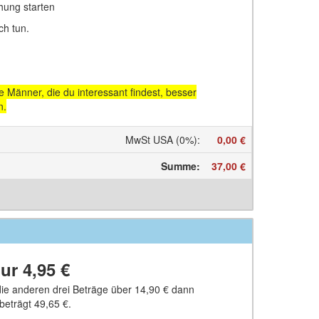
hung starten
ch tun.
 Männer, die du interessant findest, besser
n.
MwSt USA (0%)
:
0,00 €
Summe
:
37,00 €
nur
4,95 €
 die anderen drei Beträge über
14,90 €
dann
 beträgt
49,65 €
.