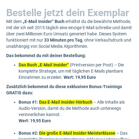
Bestelle jetzt dein Exemplar
Mit dem
„E-Mail Insider“ Buch
erhältst du die bewährte Methode,
mit der ich seit 2015 täglich eine einzige E-Mail schreibe und damit
über zwei Millionen Euro Umsatz generiert habe. Dieses System
funktioniert mit nur
33 Minuten pro Tag
, ohne Verkaufsdruck und
unabhängig von Social Media Algorithmen.
Das bekommst du mit deiner Bestellung:
Das Buch „E-Mail Insider“
(Printversion per Post) – Die
komplette Strategie, um mit täglichen E-Mails planbare
Einnahmen zu erzielen.
Wert: 19,95 Euro
Zusätzlich bekommst du diese exklusiven Bonus-Trainings
GRATIS dazu:
Bonus #1:
Das E-Mail Insider Hörbuch
– Alle Inhalte als
Audio-Version, damit du die Methode auch unterwegs
verinnerlichen kannst.
Wert: 19,95 Euro
Bonus #2:
Die große E-Mail Insider Meisterklasse
– Das