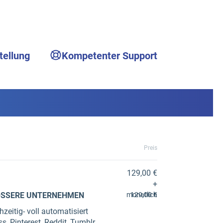
tellung
Kompetenter Support
Preis
129,00 €
+
RÖSSERE UNTERNEHMEN
monatlich
129,00 €
zeitig- voll automatisiert
s, Pinterest, Reddit, Tumblr,