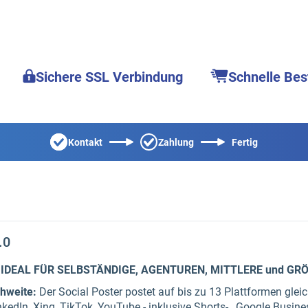
Sichere SSL Verbindung
Schnelle Bes
Kontakt
Zahlung
Fertig
.0
-
IDEAL FÜR SELBSTÄNDIGE, AGENTUREN, MITTLERE und G
chweite:
Der Social Poster postet auf bis zu 13 Plattformen gleich
kedIn, Xing, TikTok, YouTube - inklusive Shorts- , Google Busines