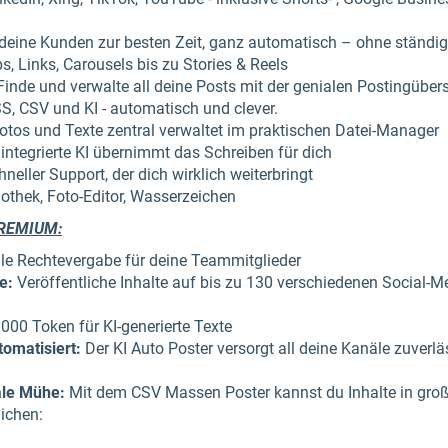
 deine Kunden zur besten Zeit, ganz automatisch – ohne ständ
ips, Links, Carousels bis zu Stories & Reels
inde und verwalte all deine Posts mit der genialen Postingübers
S, CSV und KI - automatisch und clever.
otos und Texte zentral verwaltet im praktischen Datei-Manager
integrierte KI übernimmt das Schreiben für dich
neller Support, der dich wirklich weiterbringt
iothek, Foto-Editor, Wasserzeichen
PREMIUM:
lle Rechtevergabe für deine Teammitglieder
e:
Veröffentliche Inhalte auf bis zu 130 verschiedenen Social-M
000 Token für KI-generierte Texte
tomatisiert:
Der KI Auto Poster versorgt all deine Kanäle zuver
le Mühe:
Mit dem CSV Massen Poster kannst du Inhalte in gro
lichen: