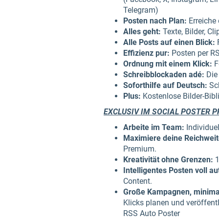
Telegram)
Posten nach Plan:
Erreiche
Alles geht:
Texte, Bilder, Cl
Alle Posts auf einen Blick:
F
Effizienz pur:
Posten per RS
Ordnung mit einem Klick:
F
Schreibblockaden adé:
Die 
Soforthilfe auf Deutsch:
Sch
Plus:
Kostenlose Bilder-Bibl
EXCLUSIV IM SOCIAL POSTER 
Arbeite im Team:
Individue
Maximiere deine Reichweit
Premium.
Kreativität ohne Grenzen:
1
Intelligentes Posten voll au
Content.
Große Kampagnen, minima
Klicks planen und veröffent
RSS Auto Poster