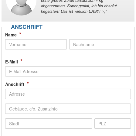
ohne großes Zutun tatsächlich 4 kg
abgenommen. Super genial, ich bin absolut
begeistert! Das ist wirklich EASY! :-)
“
ANSCHRIFT
*
Name
*
E-Mail
*
Anschrift