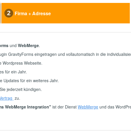
2
Firma + Adresse
orms
und
WebMerge
.
gin GravityForms eingetragen und vollautomatisch in die individualis
ine Wordpress Webseite.
tes für ein Jahr.
ie Updates für ein weiteres Jahr.
Sie jederzeit kündigen.
Vertrag
zu.
ms WebMerge Integration"
ist der Dienst
WebMerge
und das WordPre