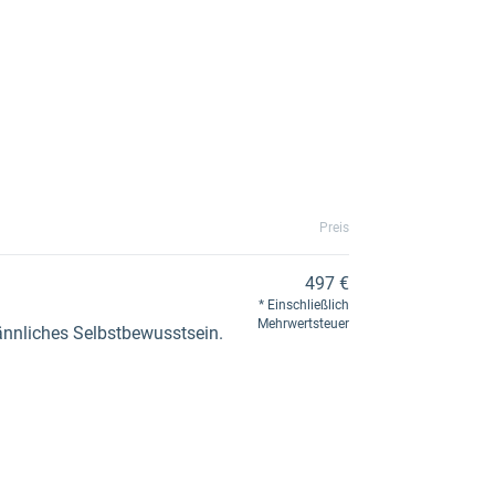
Preis
497 €
Einschließlich
Mehrwertsteuer
männliches Selbstbewusstsein.