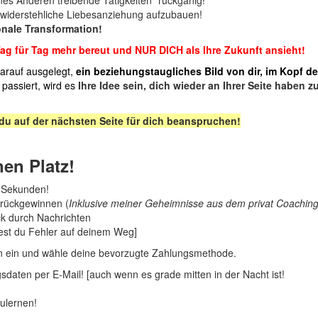
widerstehliche Liebesanziehung aufzubauen!
onale Transformation!
g für Tag mehr bereut und NUR DICH als Ihre Zukunft ansieht!
arauf ausgelegt,
ein beziehungstaugliches Bild von dir, im Kopf d
passiert, wird es
Ihre Idee sein, dich wieder an Ihrer Seite haben z
du auf der nächsten Seite für dich beanspruchen!
nen Platz!
n Sekunden!
urückgewinnen (
Inklusive meiner Geheimnisse aus dem privat Coaching
k durch Nachrichten
est du Fehler auf deinem Weg]
en ein und wähle deine bevorzugte Zahlungsmethode.
sdaten per E-Mail! [auch wenn es grade mitten in der Nacht ist!
ulernen!