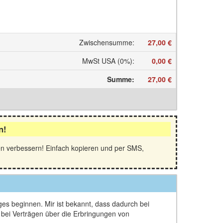
Zwischensumme
:
27,00 €
MwSt USA (0%)
:
0,00 €
Summe
:
27,00 €
n!
en verbessern! Einfach kopieren und per SMS,
ages beginnen. Mir ist bekannt, dass dadurch bei
d bei Verträgen über die Erbringungen von