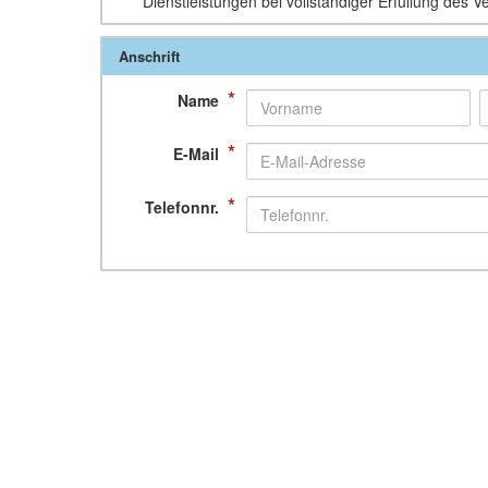
Dienstleistungen bei vollständiger Erfüllung des V
Anschrift
*
Name
*
E-Mail
*
Telefonnr.