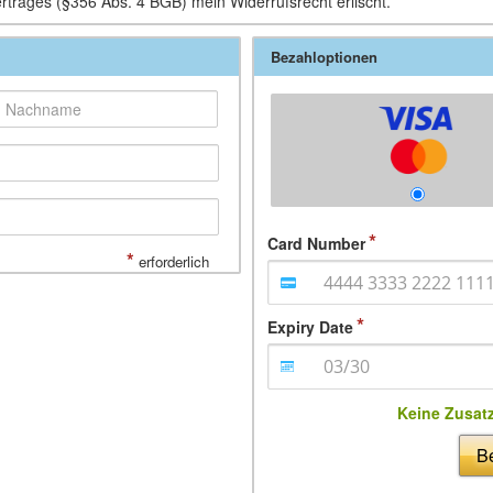
ertrages (§356 Abs. 4 BGB) mein Widerrufsrecht erlischt.
Bezahloptionen
Card Number
*
erforderlich
Expiry Date
Keine Zusat
Be