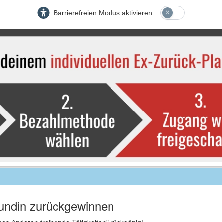
Barrierefreien Modus aktivieren
undin zurückgewinnen
nes Anderen treibende Tätigkeiten" rückgänig!