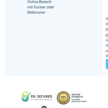
Online-Bereich
mit Kursen oder
Webinaren
V
V
D
g
A
G
u
W