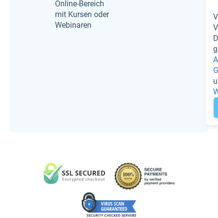
Online-Bereich
mit Kursen oder
V
Webinaren
V
D
g
A
G
u
W