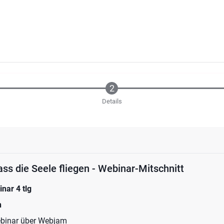
Details
ss die Seele fliegen - Webinar-Mitschnitt
nar 4 tlg
n
Webinar über Webjam