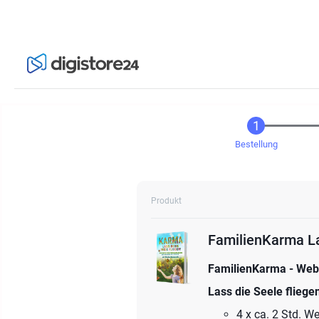
Bestellung
Produkt
FamilienKarma La
FamilienKarma - Webi
Lass die Seele fliege
4 x ca. 2 Std. 